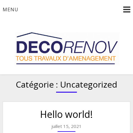
Skip
MENU
to
content
Spécialiste tous travaux d"aménagement, rénovation et
Decorenov
décoration
Catégorie :
Uncategorized
Hello world!
juillet 15, 2021