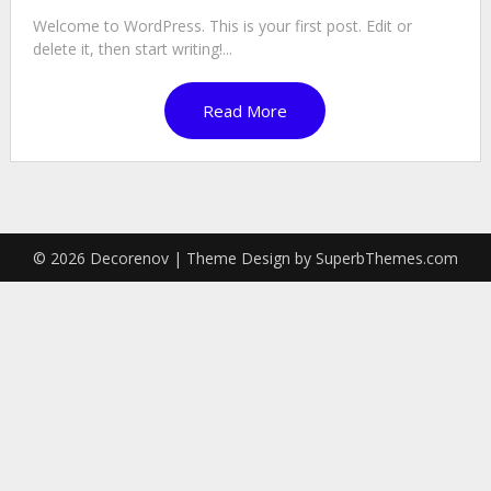
Welcome to WordPress. This is your first post. Edit or
delete it, then start writing!...
Read More
© 2026 Decorenov
| Theme Design by
SuperbThemes.com